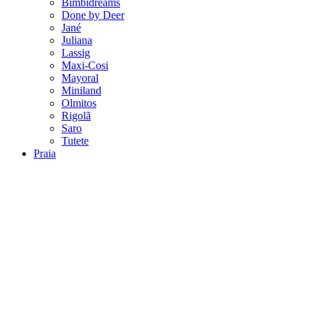
Bimbidreams
Done by Deer
Jané
Juliana
Lassig
Maxi-Cosi
Mayoral
Miniland
Olmitos
Rigolã
Saro
Tutete
Praia