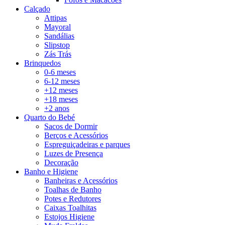
Calçado
Attipas
Mayoral
Sandálias
Slipstop
Zás Trás
Brinquedos
0-6 meses
6-12 meses
+12 meses
+18 meses
+2 anos
Quarto do Bebé
Sacos de Dormir
Berços e Acessórios
Espreguiçadeiras e parques
Luzes de Presença
Decoração
Banho e Higiene
Banheiras e Acessórios
Toalhas de Banho
Potes e Redutores
Caixas Toalhitas
Estojos Higiene