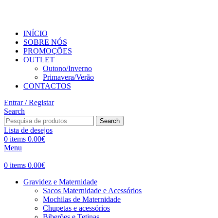
PORTES GRÁTIS PARA VALORES SUPERIORES A 50€ 
INÍCIO
SOBRE NÓS
PROMOÇÕES
OUTLET
Outono/Inverno
Primavera/Verão
CONTACTOS
Entrar / Registar
Search
Search
Lista de desejos
0
items
0.00
€
Menu
0
items
0.00
€
Gravidez e Maternidade
Sacos Maternidade e Acessórios
Mochilas de Maternidade
Chupetas e acessórios
Biberões e Tetinas