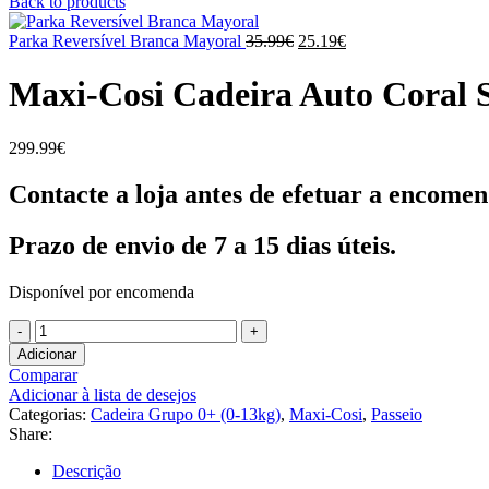
Back to products
O
O
Parka Reversível Branca Mayoral
35.99
€
25.19
€
preço
preço
original
atual
Maxi-Cosi Cadeira Auto Coral 
era:
é:
35.99€.
25.19€.
299.99
€
Contacte a loja antes de efetuar a encomen
Prazo de envio de 7 a 15 dias úteis.
Disponível por encomenda
Quantidade
de
Adicionar
Maxi-
Comparar
Cosi
Adicionar à lista de desejos
Cadeira
Categorias:
Cadeira Grupo 0+ (0-13kg)
,
Maxi-Cosi
,
Passeio
Auto
Share:
Coral
Slide
Descrição
Pro