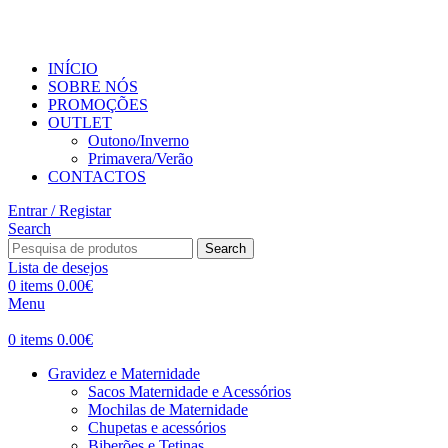
PORTES GRÁTIS PARA VALORES SUPERIORES A 50€ 
INÍCIO
SOBRE NÓS
PROMOÇÕES
OUTLET
Outono/Inverno
Primavera/Verão
CONTACTOS
Entrar / Registar
Search
Search
Lista de desejos
0
items
0.00
€
Menu
0
items
0.00
€
Gravidez e Maternidade
Sacos Maternidade e Acessórios
Mochilas de Maternidade
Chupetas e acessórios
Biberões e Tetinas