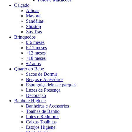
Calçado
Attipas
Mayoral
Sandálias
Slipstop
Zás Trás
Brinquedos
0-6 meses
6-12 meses
+12 meses
+18 meses
+2 anos
Quarto do Bebé
Sacos de Dormir
Berços e Acessórios
Espreguiçadeiras e parques
Luzes de Presença
Decoração
Banho e Higiene
Banheiras e Acessórios
Toalhas de Banho
Potes e Redutores
Caixas Toalhitas
Estojos Higiene