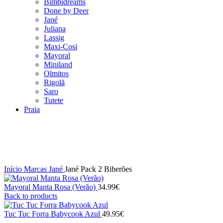
Bimbidreams
Done by Deer
Jané
Juliana
Lassig
Maxi-Cosi
Mayoral
Miniland
Olmitos
Rigolã
Saro
Tutete
Praia
-50%
Click to enlarge
Início
Marcas
Jané
Jané Pack 2 Biberões
Mayoral Manta Rosa (Verão)
34.99
€
Back to products
Tuc Tuc Forra Babycook Azul
49.95
€